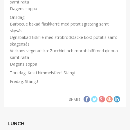
samt raita
Dagens soppa
Onsdag:
Barbecue bakad fläskkarré med potatisgratäng samt
skysås
Ugnsbakad fiskfilé med ströbrödstäcke kokt potatis samt
skagensås
Veckans vegetariska: Zucchini och morotsbiff med qinoua
samt raita
Dagens soppa
Torsdag: Kristi himmelsfärd! Stängt!
Fredag: Stängt!
SHARE
LUNCH