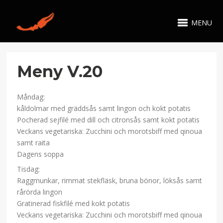
MENU
Meny V.20
Måndag:
kåldolmar med gräddsås samt lingon och kokt potatis
Pocherad sejfilé med dill och citronsås samt kokt potatis
Veckans vegetariska: Zucchini och morotsbiff med qinoua
samt raita
Dagens soppa
Tisdag:
Raggmunkar, rimmat stekfläsk, bruna bönor, löksås samt
rårörda lingon
Gratinerad fiskfilé med kokt potatis
Veckans vegetariska: Zucchini och morotsbiff med qinoua